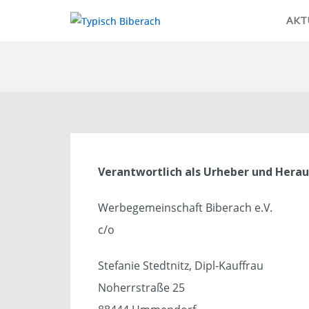
AKT
Skip
to
content
Verantwortlich als Urheber und Hera
Werbegemeinschaft Biberach e.V.
c/o
Stefanie Stedtnitz, Dipl-Kauffrau
Noherrstraße 25